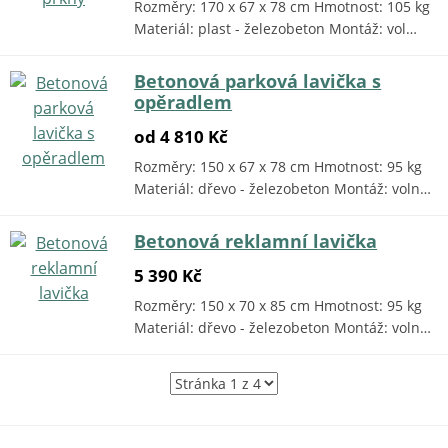
Rozměry: 170 x 67 x 78 cm Hmotnost: 105 kg
Materiál: plast - železobeton Montáž: vol…
Betonová parková lavička s
opěradlem
od 4 810 Kč
Rozměry: 150 x 67 x 78 cm Hmotnost: 95 kg
Materiál: dřevo - železobeton Montáž: voln…
Betonová reklamní lavička
5 390 Kč
Rozměry: 150 x 70 x 85 cm Hmotnost: 95 kg
Materiál: dřevo - železobeton Montáž: voln…