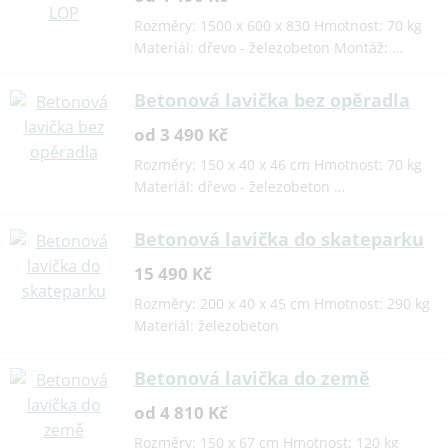
Rozměry: 1500 x 600 x 830 Hmotnost: 70 kg
Materiál: dřevo - železobeton Montáž: …
Betonová lavička bez opěradla
od 3 490 Kč
Rozměry: 150 x 40 x 46 cm Hmotnost: 70 kg
Materiál: dřevo - železobeton …
Betonová lavička do skateparku
15 490 Kč
Rozměry: 200 x 40 x 45 cm Hmotnost: 290 kg
Materiál: železobeton
Betonová lavička do země
od 4 810 Kč
Rozměry: 150 x 67 cm Hmotnost: 120 kg