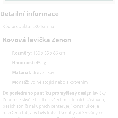
Detailní informace
Kód produktu
:
LK04sm-na
Kovová lavička Zenon
Rozměry:
160 x 55 x 86 cm
Hmotnost:
45 kg
Materiál:
dřevo - kov
Montáž:
volně stojící nebo s kotvením
Do posledního puntíku promyšlený design
lavičky
Zenon se skvěle hodí do všech moderních zástaveb,
pěších zón či nákupních center. Její konstrukce je
navržena tak, aby byly kotvicí šrouby zatěžovány co