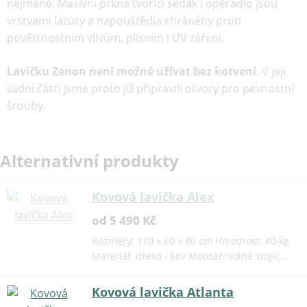
nejméně. Masivní prkna tvořící sedák i opěradlo jsou
vrstvami lazury a napouštědla chráněny proti
povětrnostním vlivům, plísním i UV záření.
Lavičku Zenon není možné užívat bez kotvení
. V její
zadní části jsme proto již připravili otvory pro pevnostní
šrouby.
Alternativní produkty
Kovová lavička Alex
od 5 490 Kč
Rozměry: 170 x 60 x 80 cm Hmotnost: 40 kg
Materiál: dřevo - kov Montáž: volně stojíc…
Kovová lavička Atlanta