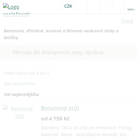
CZK
MENU
Úvod
Betonové, dřevěné, kovové a litinové venkovní stoly a
lavičky
Filtrovat dle dostupnosti, ceny, výrobce
Podle názvu od A do Z
Od nejdražšího
Od nejlevnějšího
Betonový stůl
od 4 750 Kč
Rozměry: 150 x 66 x 83 cm Hmotnost: 110 kg
Materiál: dřevo - železobeton Montáž: vol…