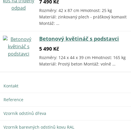
7 490 Kč
Rozměry: 42 x 87 cm Hmotnost: 25 kg
Materiál: zinkovaný plech - práškový komaxit
Montáž: …
Betonový květináč s podstavci
5 490 Kč
Rozměry: 124 x 44 x 39 cm Hmotnost: 165 kg
Materiál: Prostý beton Montáž: volně …
Kontakt
Reference
Vzorník odstínů dřeva
Vzorník barevných odstínů kovu RAL