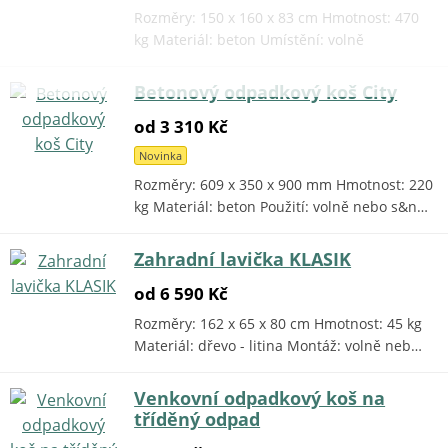
Rozměry: 150 x 160 x 83 cm Hmotnost: 470
kg Materiál: beton Umístění: volně
Betonový odpadkový koš City
od 3 310 Kč
Novinka
Rozměry: 609 x 350 x 900 mm Hmotnost: 220
kg Materiál: beton Použití: volně nebo s&n…
Zahradní lavička KLASIK
od 6 590 Kč
Rozměry: 162 x 65 x 80 cm Hmotnost: 45 kg
Materiál: dřevo - litina Montáž: volně neb…
Venkovní odpadkový koš na
tříděný odpad