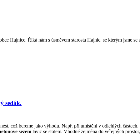
ce Hajnice. Říká nám s úsměvem starosta Hajnic, se kterým jsme se se
ý sedák.
ést, což bereme jako výhodu. Např. při umístění v odlehlých částech. O 
betonové sezení
lavic se stolem. Vhodné zejména do veřejných prostor, 