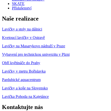
SKATE
Příslušenství
Naše realizace
Lavičky a stoly na dálnici
Kvetoucí lavičky v Ostravě
Lavičky na Masarykovo nádraží v Praze
Vybavení pro technickou univerzitu v Plzni
Obří květináče do Prahy
Lavičky v metru Bořislavka
Pardubické aquacentrum
Lavičky a koše na Slovensko
Lavička Pohoda na Kajetánce
Kontaktujte nás