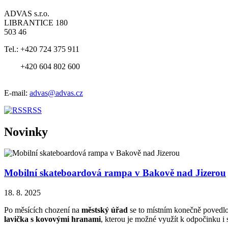
ADVAS s.r.o.
LIBRANTICE 180
503 46
Tel.:
+420 724 375 911
+420 604 802 600
E-mail:
advas@advas.cz
RSS
Novinky
Mobilní skateboardová rampa v Bakově nad Jizerou
18. 8. 2025
Po měsících chození na
městský úřad
se to místním konečně povedlo
lavička s kovovými hranami
, kterou je možné využít k odpočinku i