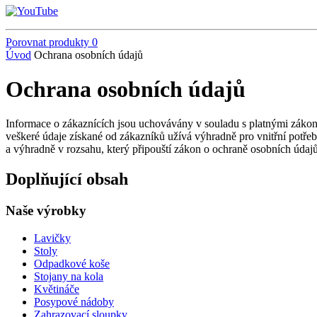
Porovnat produkty
0
Úvod
Ochrana osobních údajů
Ochrana osobních údajů
Informace o zákaznících jsou uchovávány v souladu s platnými zákon
veškeré údaje získané od zákazníků užívá výhradně pro vnitřní potře
a výhradně v rozsahu, který připouští zákon o ochraně osobních údajů, 
Doplňující obsah
Naše výrobky
Lavičky
Stoly
Odpadkové koše
Stojany na kola
Květináče
Posypové nádoby
Zahrazovací sloupky