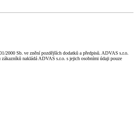
01/2000 Sb. ve znění pozdějších dodatků a předpisů. ADVAS s.r.o.
u zákazníků nakládá ADVAS s.r.o. s jejich osobními údaji pouze