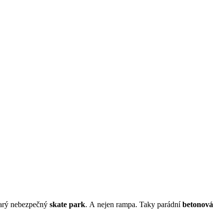
tarý nebezpečný
skate park
. A nejen rampa. Taky parádní
betonová