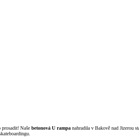
 prosadit! Naše
betonová U rampa
nahradila v Bakově nad Jizerou s
 skateboardingu.