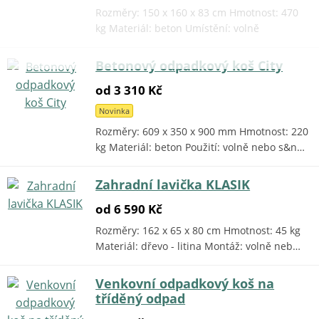
Rozměry: 150 x 160 x 83 cm Hmotnost: 470
kg Materiál: beton Umístění: volně
Betonový odpadkový koš City
od 3 310 Kč
Novinka
Rozměry: 609 x 350 x 900 mm Hmotnost: 220
kg Materiál: beton Použití: volně nebo s&n…
Zahradní lavička KLASIK
od 6 590 Kč
Rozměry: 162 x 65 x 80 cm Hmotnost: 45 kg
Materiál: dřevo - litina Montáž: volně neb…
Venkovní odpadkový koš na
tříděný odpad