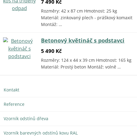
7 490 Kč
Rozměry: 42 x 87 cm Hmotnost: 25 kg
Materiál: zinkovaný plech - práškový komaxit
Montáž: …
Betonový květináč s podstavci
5 490 Kč
Rozměry: 124 x 44 x 39 cm Hmotnost: 165 kg
Materiál: Prostý beton Montáž: volně …
Kontakt
Reference
Vzorník odstínů dřeva
Vzorník barevných odstínů kovu RAL