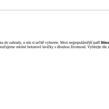
u do zahrady, u nás si určitě vyberete. Mezi nejpopulárnější patří
liti
čujeme odolné betonové lavičky s dlouhou životností. Vybírejte dle způ