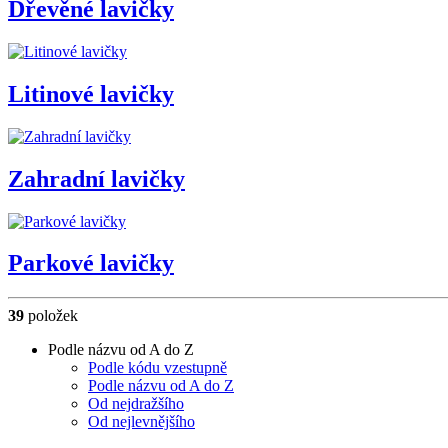
Dřevěné lavičky
Litinové lavičky
Zahradní lavičky
Parkové lavičky
39
položek
Podle názvu od A do Z
Podle kódu vzestupně
Podle názvu od A do Z
Od nejdražšího
Od nejlevnějšího