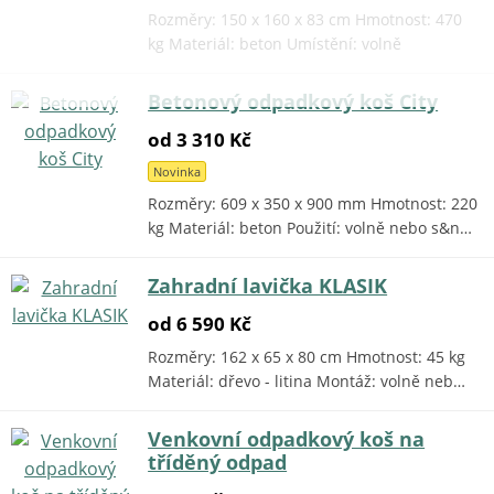
Rozměry: 150 x 160 x 83 cm Hmotnost: 470
kg Materiál: beton Umístění: volně
Betonový odpadkový koš City
od 3 310 Kč
Novinka
Rozměry: 609 x 350 x 900 mm Hmotnost: 220
kg Materiál: beton Použití: volně nebo s&n…
Zahradní lavička KLASIK
od 6 590 Kč
Rozměry: 162 x 65 x 80 cm Hmotnost: 45 kg
Materiál: dřevo - litina Montáž: volně neb…
Venkovní odpadkový koš na
tříděný odpad