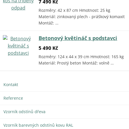
7 490 Kč
Rozměry: 42 x 87 cm Hmotnost: 25 kg
Materiál: zinkovaný plech - práškový komaxit
Montáž: …
Betonový květináč s podstavci
5 490 Kč
Rozměry: 124 x 44 x 39 cm Hmotnost: 165 kg
Materiál: Prostý beton Montáž: volně …
Kontakt
Reference
Vzorník odstínů dřeva
Vzorník barevných odstínů kovu RAL