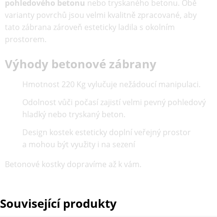
pohledového betonu
nebo tryskaného betonu. Obě
varianty povrchů jsou velmi kvalitně zpracované, aby
tato zábrana zároveň esteticky ladila s okolním
prostorem.
Výhody betonové zábrany
Hmotnost 220 Kg vylučuje nežádoucí manipulaci.
Odolnost vůči počasí zajistí velmi pevný pohledový
hladký nebo tryskaný beton.
Design kostek esteticky doplní veřejný prostor
a mohou být využity i na sezení
Betonové kostky dopravíme až k vám.
Související produkty