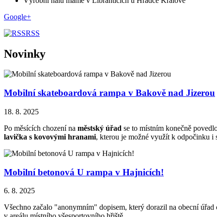
Výrobní halu máme v Libranticích u Hradce Králové
Google+
RSS
Novinky
Mobilní skateboardová rampa v Bakově nad Jizerou
18. 8. 2025
Po měsících chození na
městský úřad
se to místním konečně povedlo
lavička s kovovými hranami
, kterou je možné využít k odpočinku i
Mobilní betonová U rampa v Hajnicích!
6. 8. 2025
Všechno začalo "anonymním" dopisem, který dorazil na obecní úřad ob
v areálu místního všesportovního hřiště.