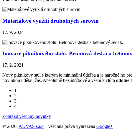
Materiálové využití druhotných surovin
17. 9. 2024
Inovace piknikového stolu. Betonová deska a betonov
17. 2. 2021
Nový piknikový stůl s kterým je minimální údržba a je náročné ho přen
novinkou udělali čas. Absolutně bezúdržbové a všem živlům
odolné 
1
2
3
4
Zobrazit všechny novinky
© 2026,
ADVAS s.r.o
– všechna práva vyhrazena
Google+