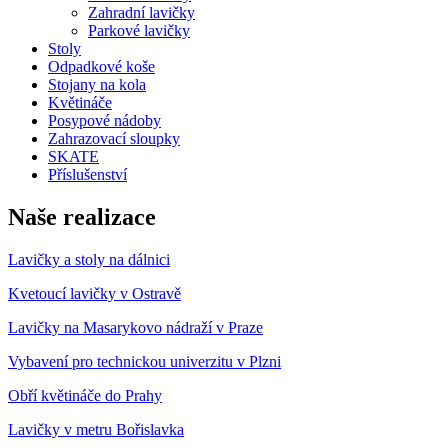
Zahradní lavičky
Parkové lavičky
Stoly
Odpadkové koše
Stojany na kola
Květináče
Posypové nádoby
Zahrazovací sloupky
SKATE
Příslušenství
Naše realizace
Lavičky a stoly na dálnici
Kvetoucí lavičky v Ostravě
Lavičky na Masarykovo nádraží v Praze
Vybavení pro technickou univerzitu v Plzni
Obří květináče do Prahy
Lavičky v metru Bořislavka