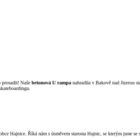
 prosadit! Naše
betonová U rampa
nahradila v Bakově nad Jizerou s
 skateboardingu.
ce Hajnice. Říká nám s úsměvem starosta Hajnic, se kterým jsme se se