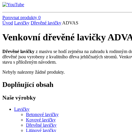
Porovnat produkty
0
Úvod
Lavičky
Dřevěné lavičky
ADVAS
Venkovní dřevěné lavičky ADV
Dřevěné lavičky
z masivu se hodí zejména na zahradu k rodinným d
dřevěné jsou vyrobeny z kvalitního dřeva jehličnatých stromů. Venk
stavu s přiloženým návodem.
Nebyly nalezeny žádné produkty.
Doplňující obsah
Naše výrobky
Lavičky
Betonové lavičky
Kovové lavičky
Dřevěné lavičky
Litinové lavičky