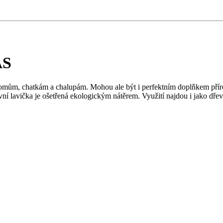
AS
omům, chatkám a chalupám. Mohou ale být i perfektním doplňkem přír
ovní lavička je ošetřená ekologickým nátěrem. Využití najdou i jako 