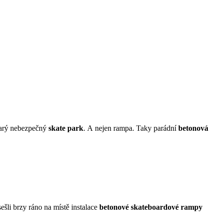
tarý nebezpečný
skate park
. A nejen rampa. Taky parádní
betonová
šli brzy ráno na místě instalace
betonové skateboardové rampy