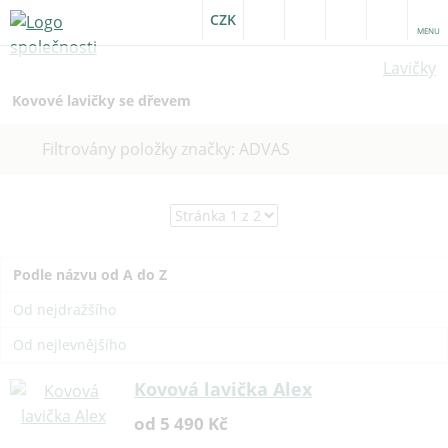
CZK
MENU
Lavičky
Kovové lavičky se dřevem
Zrušit
Filtrovány položky značky: ADVAS
filtr
Podle názvu od A do Z
Od nejdražšího
Od nejlevnějšího
Kovová lavička Alex
od 5 490 Kč