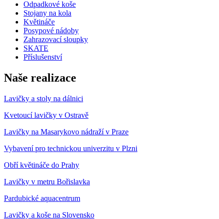
Odpadkové koše
Stojany na kola
Květináče
Posypové nádoby
Zahrazovací sloupky
SKATE
Příslušenství
Naše realizace
Lavičky a stoly na dálnici
Kvetoucí lavičky v Ostravě
Lavičky na Masarykovo nádraží v Praze
Vybavení pro technickou univerzitu v Plzni
Obří květináče do Prahy
Lavičky v metru Bořislavka
Pardubické aquacentrum
Lavičky a koše na Slovensko