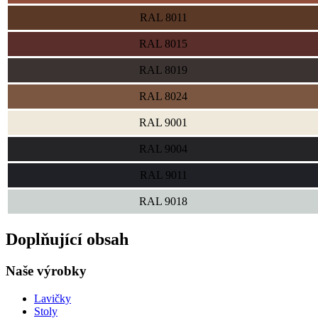
RAL 8011
RAL 8015
RAL 8019
RAL 8024
RAL 9001
RAL 9004
RAL 9011
RAL 9018
Doplňující obsah
Naše výrobky
Lavičky
Stoly