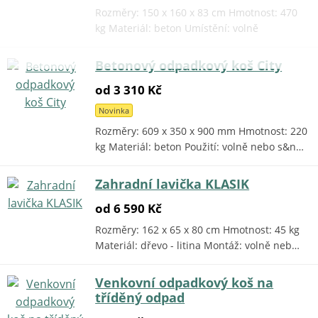
Rozměry: 150 x 160 x 83 cm Hmotnost: 470
kg Materiál: beton Umístění: volně
Betonový odpadkový koš City
od 3 310 Kč
Novinka
Rozměry: 609 x 350 x 900 mm Hmotnost: 220
kg Materiál: beton Použití: volně nebo s&n…
Zahradní lavička KLASIK
od 6 590 Kč
Rozměry: 162 x 65 x 80 cm Hmotnost: 45 kg
Materiál: dřevo - litina Montáž: volně neb…
Venkovní odpadkový koš na
tříděný odpad