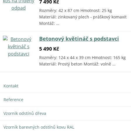
7 490 Kč
Rozměry: 42 x 87 cm Hmotnost: 25 kg
Materiál: zinkovaný plech - práškový komaxit
Montáž: …
Betonový květináč s podstavci
5 490 Kč
Rozměry: 124 x 44 x 39 cm Hmotnost: 165 kg
Materiál: Prostý beton Montáž: volně …
Kontakt
Reference
Vzorník odstínů dřeva
Vzorník barevných odstínů kovu RAL