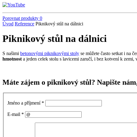
Porovnat produkty
0
Úvod
Reference
Piknikový stůl na dálnici
Piknikový stůl na dálnici
S našimi
betonovými piknikovými stoly
se můžete často setkat i na č
hmotnost
a jeden celek stolu s lavicemi zaručí, i bez kotvení k zemi
Máte zájem o piknikový stůl? Napište nám
Jméno a příjmení
*
E-mail
*