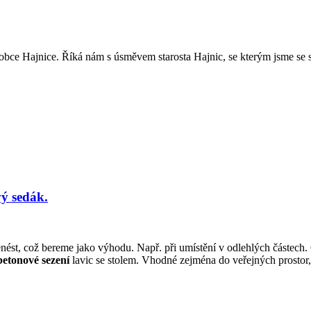
ce Hajnice. Říká nám s úsměvem starosta Hajnic, se kterým jsme se se
ý sedák.
ést, což bereme jako výhodu. Např. při umístění v odlehlých částech. O 
betonové sezení
lavic se stolem. Vhodné zejména do veřejných prostor, 