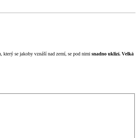
ru, který se jakoby vznáší nad zemí, se pod nimi
snadno uklizí. Velká