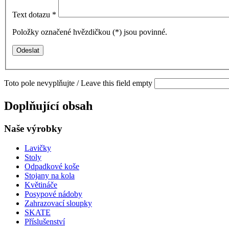
Text dotazu
*
Položky označené hvězdičkou (
*
) jsou povinné.
Toto pole nevyplňujte / Leave this field empty
Doplňující obsah
Naše výrobky
Lavičky
Stoly
Odpadkové koše
Stojany na kola
Květináče
Posypové nádoby
Zahrazovací sloupky
SKATE
Příslušenství