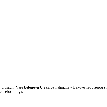
 prosadit! Naše
betonová U rampa
nahradila v Bakově nad Jizerou s
 skateboardingu.