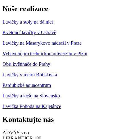
Naše realizace
Lavičky a stoly na dálnici
Kvetoucí lavičky v Ostravě
Lavičky na Masarykovo nádraží v Praze
Vybavení pro technickou univerzitu v Plzni
Obří květináče do Prahy
Lavičky v metru Bořislavka
Pardubické aquacentrum
Lavičky a koše na Slovensko
Lavička Pohoda na Kajetánce
Kontaktujte nás
ADVAS s.r.o.
LIBRANTICE 180