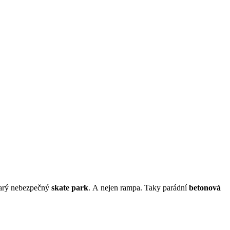
tarý nebezpečný
skate park
. A nejen rampa. Taky parádní
betonová