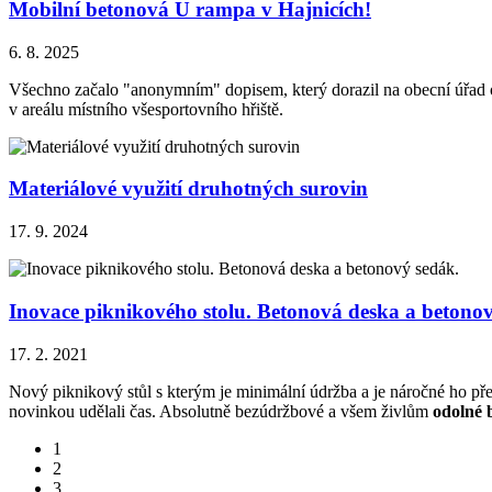
Mobilní betonová U rampa v Hajnicích!
6. 8. 2025
Všechno začalo "anonymním" dopisem, který dorazil na obecní úřad ob
v areálu místního všesportovního hřiště.
Materiálové využití druhotných surovin
17. 9. 2024
Inovace piknikového stolu. Betonová deska a betonov
17. 2. 2021
Nový piknikový stůl s kterým je minimální údržba a je náročné ho přen
novinkou udělali čas. Absolutně bezúdržbové a všem živlům
odolné 
1
2
3