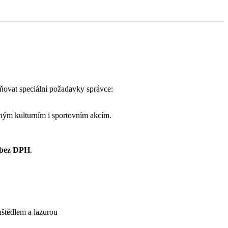
lňovat speciální požadavky správce:
zným kulturním i sportovním akcím.
 bez DPH
.
uštědlem a lazurou