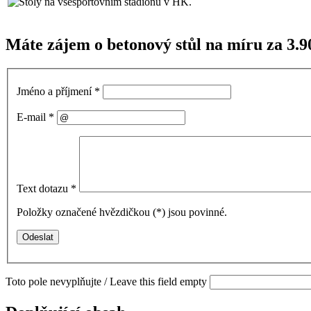
Máte zájem o betonový stůl na míru za 3.9
Jméno a příjmení
*
E-mail
*
Text dotazu
*
Položky označené hvězdičkou (
*
) jsou povinné.
Toto pole nevyplňujte / Leave this field empty