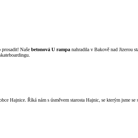
 prosadit! Naše
betonová U rampa
nahradila v Bakově nad Jizerou s
 skateboardingu.
ce Hajnice. Říká nám s úsměvem starosta Hajnic, se kterým jsme se se