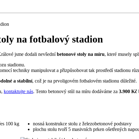
adion
toly na fotbalový stadion
Králové jsme dodali nevšední
betonové stoly na míru
, které musely sp
hozu stadionu.
pomocí techniky manipulovat a přizpůsobovat tak prostředí stadionu rů
odolné a stabilní
, což je na prvoligovém fotbalovém stadionu důležité.
u,
kontaktujte nás
. Tento betonový stůl na míru dodáváme za
3.900 Kč
řes 100 kg
nosná konstrukce stolu z železobetonové podstavy
plochu stolu tvoří 5 masivních prken ošetřených napo