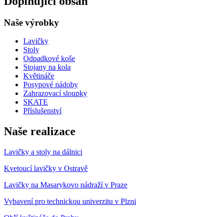
Doplňující obsah
Naše výrobky
Lavičky
Stoly
Odpadkové koše
Stojany na kola
Květináče
Posypové nádoby
Zahrazovací sloupky
SKATE
Příslušenství
Naše realizace
Lavičky a stoly na dálnici
Kvetoucí lavičky v Ostravě
Lavičky na Masarykovo nádraží v Praze
Vybavení pro technickou univerzitu v Plzni