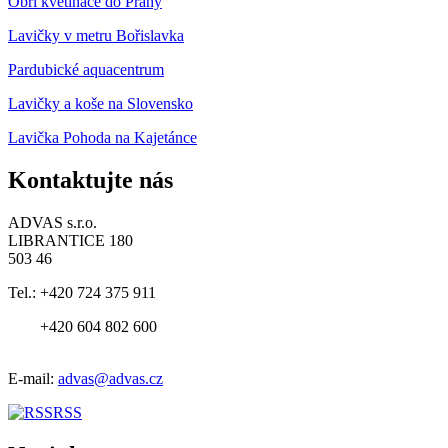
Obří květináče do Prahy
Lavičky v metru Bořislavka
Pardubické aquacentrum
Lavičky a koše na Slovensko
Lavička Pohoda na Kajetánce
Kontaktujte nás
ADVAS s.r.o.
LIBRANTICE 180
503 46
Tel.:
+420 724 375 911
+420 604 802 600
E-mail:
advas@advas.cz
RSS