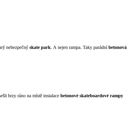
tarý nebezpečný
skate park
. A nejen rampa. Taky parádní
betonová
šli brzy ráno na místě instalace
betonové skateboardové rampy