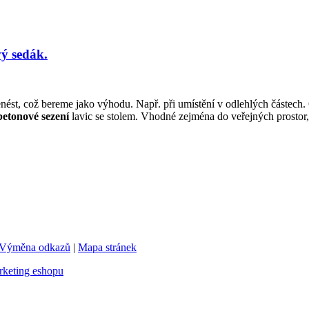
ý sedák.
ést, což bereme jako výhodu. Např. při umístění v odlehlých částech. O 
betonové sezení
lavic se stolem. Vhodné zejména do veřejných prostor, 
Výměna odkazů
|
Mapa stránek
keting eshopu