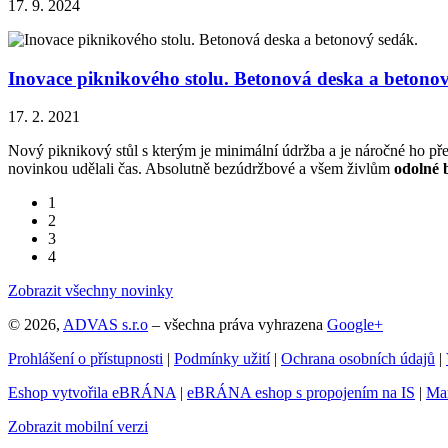
17. 9. 2024
Inovace piknikového stolu. Betonová deska a betonov
17. 2. 2021
Nový piknikový stůl s kterým je minimální údržba a je náročné ho přen
novinkou udělali čas. Absolutně bezúdržbové a všem živlům
odolné 
1
2
3
4
Zobrazit všechny novinky
© 2026,
ADVAS s.r.o
– všechna práva vyhrazena
Google+
Prohlášení o přístupnosti
|
Podmínky užití
|
Ochrana osobních údajů
|
Eshop vytvořila eBRÁNA
|
eBRÁNA eshop s propojením na IS
|
Mar
Zobrazit mobilní verzi