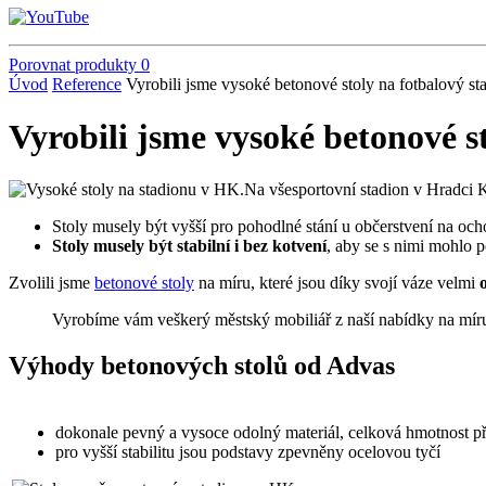
Porovnat produkty
0
Úvod
Reference
Vyrobili jsme vysoké betonové stoly na fotbalový st
Vyrobili jsme vysoké betonové s
Na všesportovní stadion v Hradci 
Stoly musely být vyšší pro pohodlné stání u občerstvení na oc
Stoly musely být stabilní i bez kotvení
, aby se s nimi mohlo 
Zvolili jsme
betonové stoly
na míru, které jsou díky svojí váze velmi
Vyrobíme vám veškerý městský mobiliář z naší nabídky na mír
Výhody betonových stolů od Advas
dokonale pevný a vysoce odolný materiál, celková hmotnost p
pro vyšší stabilitu jsou podstavy zpevněny ocelovou tyčí