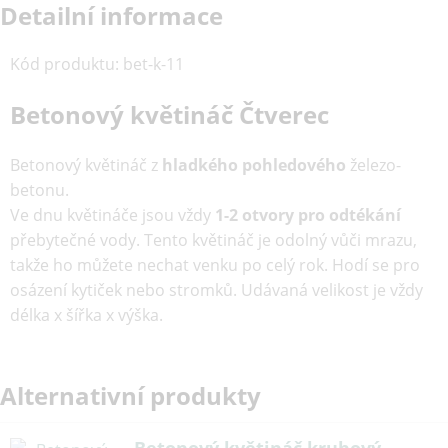
Detailní informace
Kód produktu
:
bet-k-11
Betonový květináč Čtverec
Betonový květináč z
hladkého pohledového
železo-
betonu.
Ve dnu květináče jsou vždy
1-2 otvory pro odtékání
přebytečné vody. Tento květináč je odolný vůči mrazu,
takže ho můžete nechat venku po celý rok. Hodí se pro
osázení kytiček nebo stromků. Udávaná velikost je vždy
délka x šířka x výška.
Alternativní produkty
Betonový květináč kruhový