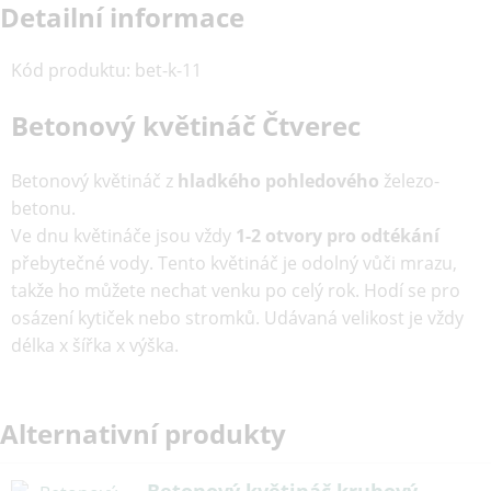
Detailní informace
Kód produktu
:
bet-k-11
Betonový květináč Čtverec
Betonový květináč z
hladkého pohledového
železo-
betonu.
Ve dnu květináče jsou vždy
1-2 otvory pro odtékání
přebytečné vody. Tento květináč je odolný vůči mrazu,
takže ho můžete nechat venku po celý rok. Hodí se pro
osázení kytiček nebo stromků. Udávaná velikost je vždy
délka x šířka x výška.
Alternativní produkty
Betonový květináč kruhový