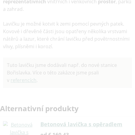
reprezentativních
vnitřních i venkovních
prostor
, parků
a zahrad.
Lavičku je možné kotvit k zemi pomocí pevných patek.
Kovové i dřevěné části jsou opatřeny několika vrstvami
nátěrů a lazur, které chrání lavičku před povětrnostními
vlivy, plísněmi i korozí.
Tuto lavičku jsme dodávali např. do nové stanice
Bořislavka. Více o této zakázce jsme psali
v
referencích
.
Alternativní produkty
Betonová lavička s opěradlem
od € 160.43