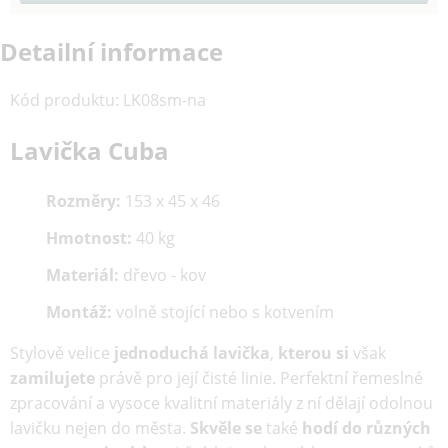
Detailní informace
Kód produktu
:
LK08sm-na
Lavička Cuba
Rozměry:
153 x 45 x 46
Hmotnost:
40 kg
Materiál:
dřevo - kov
Montáž:
volně stojící nebo s kotvením
Stylově velice
jednoduchá lavička
,
kterou
si
však
zamilujete
právě pro její čisté linie. Perfektní řemeslné
zpracování a vysoce kvalitní materiály z ní dělají odolnou
lavičku nejen do města.
Skvěle se
také
hodí
do různých