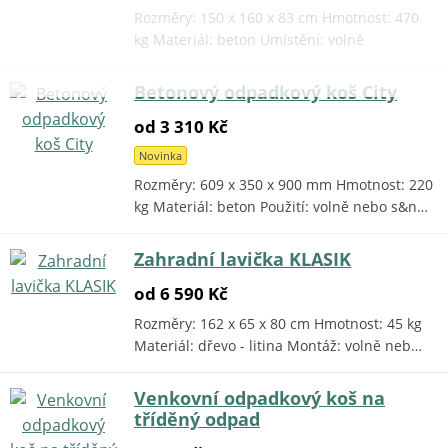
Rozměry: 150 x 160 x 83 cm Hmotnost: 470
kg Materiál: beton Umístění: volně
Betonový odpadkový koš City
od 3 310 Kč
Novinka
Rozměry: 609 x 350 x 900 mm Hmotnost: 220
kg Materiál: beton Použití: volně nebo s&n…
Zahradní lavička KLASIK
od 6 590 Kč
Rozměry: 162 x 65 x 80 cm Hmotnost: 45 kg
Materiál: dřevo - litina Montáž: volně neb…
Venkovní odpadkový koš na
tříděný odpad