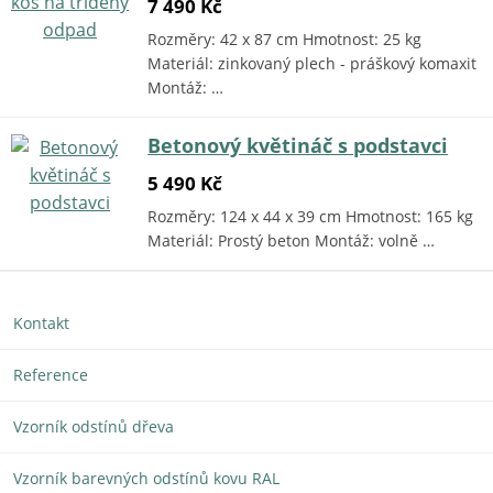
7 490 Kč
Rozměry: 42 x 87 cm Hmotnost: 25 kg
Materiál: zinkovaný plech - práškový komaxit
Montáž: …
Betonový květináč s podstavci
5 490 Kč
Rozměry: 124 x 44 x 39 cm Hmotnost: 165 kg
Materiál: Prostý beton Montáž: volně …
Kontakt
Reference
Vzorník odstínů dřeva
Vzorník barevných odstínů kovu RAL