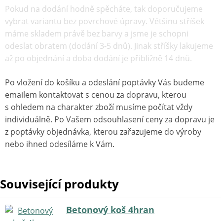
Pokud na dodání hodně spěcháte, tak doporučujeme
vybrat variantu bez povrchové úpravy. Většinu stříšek
máme skladem právě bez barvy a jsme je schopni
odeslat obratem (dodání 3-5 dnů). Jinak stříšky lakujeme
až po objednání a doba dodání je přibližně 14 dnů.
Po vložení do košíku a odeslání poptávky Vás budeme
emailem kontaktovat s cenou za dopravu, kterou
s ohledem na charakter zboží musíme počítat vždy
individuálně. Po Vašem odsouhlasení ceny za dopravu je
z poptávky objednávka, kterou zařazujeme do výroby
nebo ihned odesíláme k Vám.
Související produkty
Betonový koš 4hran